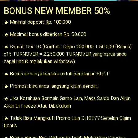
BONUS NEW MEMBER 50%
🔥 Minimal deposit Rp. 100.000
🔥 Maximal bonus diberikan Rp. 50.000
🔥 Syarat 15x TO (Contoh : Depo 100.000 + 50.000 (Bonus)
x15 TURNOVER = 2,250,000 TURNOVER yang harus anda
capai untuk melakukan withdraw)
🔥 Bonus ini hanya berlaku untuk permainan SLOT
🔥 Promosi bisa anda langsung klaim sendiri.
🔥 Jika Ketahuan Bermain Game Lain, Maka Saldo Dan Akun
Akan Di Freeze Atau Dibekukan.
🔥 Tidak Bisa Mengikuti Promo Lain Di ICE77 Setelah Claim
Bonus
🔥 Bonus Hanya Bisa Diklaim Setelah Melakukan Deposit