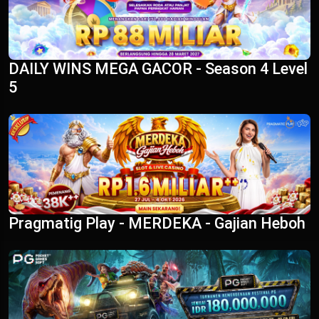
DAILY WINS MEGA GACOR - Season 4 Level
5
Pragmatig Play - MERDEKA - Gajian Heboh