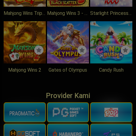
Mahjong Wins Triple Pot
Mahjong Wins 3 - Black Scatter
Starlight Princess 1000
Mahjong Wins 2
Gates of Olympus
Candy Rush
Provider Kami