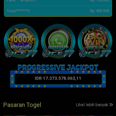
Yusuf******2
Rp. 400.000
V******er21
Rp. 500.000
IDR 17.373.578.083,31
Pasaran Togel
Lihat lebih banyak