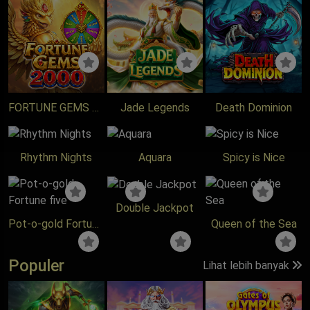
FORTUNE GEMS 2000
Jade Legends
Death Dominion
Rhythm Nights
Aquara
Spicy is Nice
Double Jackpot
Pot-o-gold Fortune five
Queen of the Sea
Populer
Lihat lebih banyak