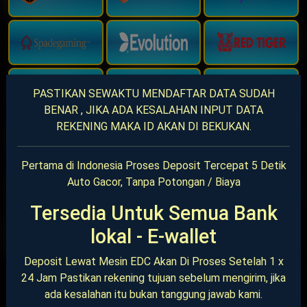
PASTIKAN SEWAKTU MENDAFTAR DATA SUDAH
BENAR , JIKA ADA KESALAHAN INPUT DATA
REKENING MAKA ID AKAN DI BEKUKAN.
Pertama di Indonesia Proses Deposit Tercepat 5 Detik
Auto Gacor, Tanpa Potongan / Biaya
Tersedia Untuk Semua Bank
lokal - E-wallet
Deposit Lewat Mesin EDC Akan Di Proses Setelah 1 x
24 Jam Pastikan rekening tujuan sebelum mengirim, jika
ada kesalahan itu bukan tanggung jawab kami.