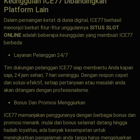
Keunggulan ICE77 Dibandingkan
Platform Lain
Dalam persaingan ketat di dunia digital, ICE77 berhasil
menonjol berkat fitur-fitur unggulannya
SITUS SLOT
ONLINE
adalah beberapa keunggulan yang membuat ICE77
berbeda:
Layanan Pelanggan 24/7
Tim dukungan pelanggan ICE77 siap membantu Anda kapan
saja, 24 jam sehari, 7 hari seminggu. Dengan respon cepat
dan solusi efektif, setiap pertanyaan atau masalah anda
akan ditangani dengan profesionalisme.
Bonus Dan Promosi Menggiurkan
ICE77 memanjakan penggunanya dengan berbagai bonus dan
promosi menarik. mulai dari bonus selamat datang hingga
hadiah loyalitas, ada banyak kesempatan untuk
meningkatkan pengalaman anda tanpa harus mengeluarkan