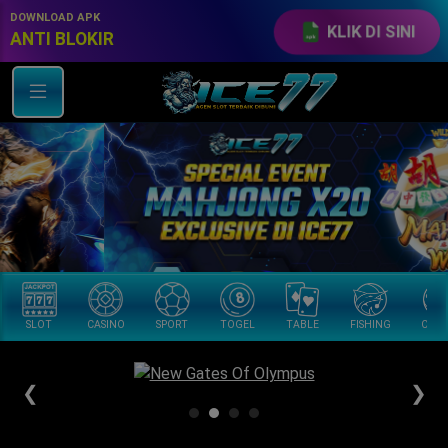
DOWNLOAD APK
KLIK DI SINI
ANTI BLOKIR
SLOT
CASINO
SPORT
TOGEL
TABLE
FISHING
COCK
❮
❯